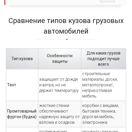
Сравнение типов кузова грузовых
автомобилей
Для каких грузов
Особенности
Тип кузова
подходит лучше
защиты
всего
строительные
защищает от дождя
материалы, доски,
Тент
и ветра, но не
металлопрокат,
держит температуру.
неприхотливая
мебель.
жесткие стенки
коробки с вещами,
Промтоварный
обеспечивают
бытовая техника,
фургон (будка)
надежную защиту от
дорогая мебель,
взлома и осадков.
электроника.
поддерживает
продукты питания,