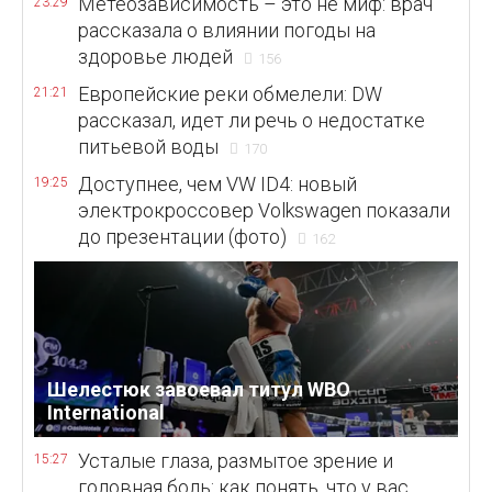
Метеозависимость – это не миф: врач
23:29
рассказала о влиянии погоды на
здоровье людей
156
Европейские реки обмелели: DW
21:21
рассказал, идет ли речь о недостатке
питьевой воды
170
Доступнее, чем VW ID4: новый
19:25
электрокроссовер Volkswagen показали
до презентации (фото)
162
Шелестюк завоевал титул WBO
International
Усталые глаза, размытое зрение и
15:27
головная боль: как понять, что у вас