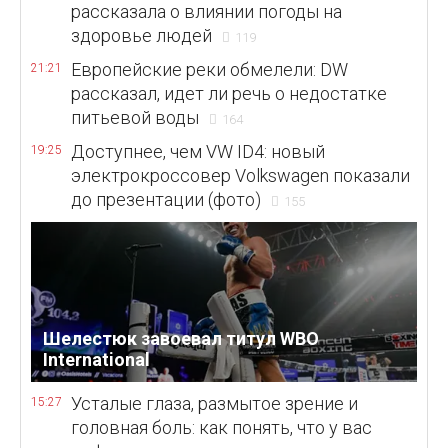
рассказала о влиянии погоды на
здоровье людей
119
Европейские реки обмелели: DW
21:21
рассказал, идет ли речь о недостатке
питьевой воды
164
Доступнее, чем VW ID4: новый
19:25
электрокроссовер Volkswagen показали
до презентации (фото)
155
Шелестюк завоевал титул WBO
International
Усталые глаза, размытое зрение и
15:27
головная боль: как понять, что у вас