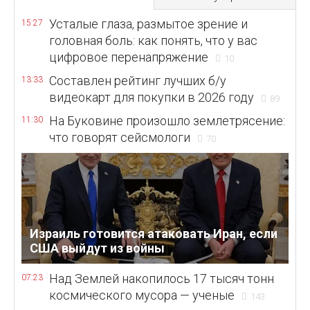
Усталые глаза, размытое зрение и
15:27
головная боль: как понять, что у вас
цифровое перенапряжение
10
Составлен рейтинг лучших б/у
13:33
видеокарт для покупки в 2026 году
89
На Буковине произошло землетрясение:
11:30
что говорят сейсмологи
70
Израиль готовится атаковать Иран, если
США выйдут из войны
Над Землей накопилось 17 тысяч тонн
07:23
космического мусора — ученые
143