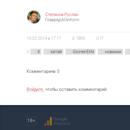
Степанов Руслан
Главред AOinform
19.02.2014 в 17:17
1895
IT
It
китай
Gionee Elife
новинки
Комментариев: 0
Войдите
, чтобы оставить комментарий.
18+