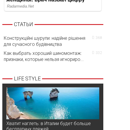
СТАТЬИ
Конструкційні шурупи: надійне рішення
368
для сучасного будівництва
Как выбрать хороший шиномонтаж:
332
признаки, которые нельзя игнориро...
LIFE STYLE
Хватит наглеть: в Италии будет больше
бесплатных пляжей