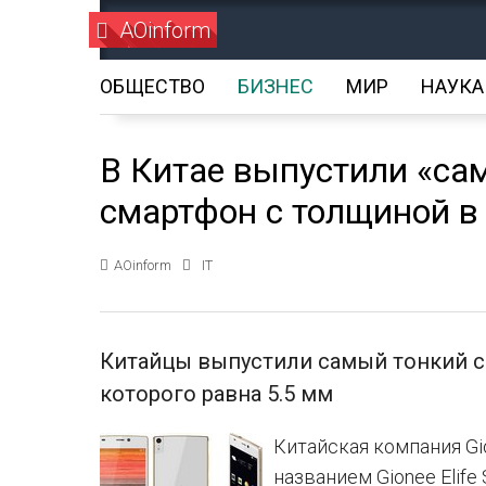
AOinform
ОБЩЕСТВО
БИЗНЕС
МИР
НАУКА
В Китае выпустили «са
смартфон с толщиной в 
AOinform
IT
Китайцы выпустили самый тонкий сма
которого равна 5.5 мм
Китайская компания Gi
названием Gionee Elife