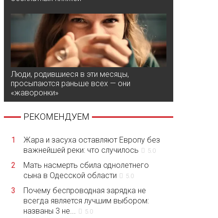
Люди, родившиеся в эти месяцы,
просыпаются раньше всех — они
«жаворонки»
РЕКОМЕНДУЕМ
1
Жара и засуха оставляют Европу без
важнейшей реки: что случилось
5.0
2
Мать насмерть сбила однолетнего
сына в Одесской области
5.0
3
Почему беспроводная зарядка не
всегда является лучшим выбором:
названы 3 не...
5.0