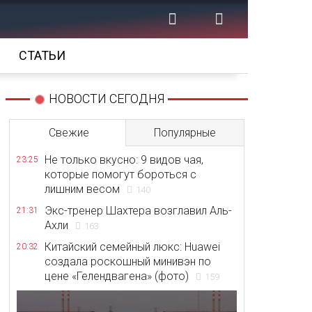
СТАТЬИ
НОВОСТИ СЕГОДНЯ
Свежие
Популярные
Не только вкусно: 9 видов чая,
23:25
которые помогут бороться с
лишним весом
140
Экс-тренер Шахтера возглавил Аль-
21:31
Ахли
163
Китайский семейный люкс: Huawei
20:32
создала роскошный минивэн по
цене «Гелендвагена» (фото)
159