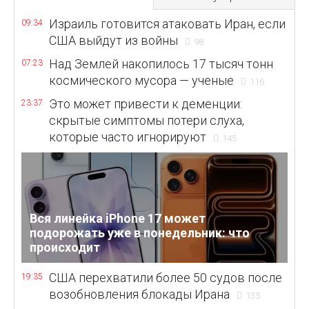
Израиль готовится атаковать Иран, если
09:34
США выйдут из войны
98
Над Землей накопилось 17 тысяч тонн
07:23
космического мусора — ученые
116
Это может привести к деменции:
23:37
скрытые симптомы потери слуха,
которые часто игнорируют
145
Вся линейка iPhone 17 может
подорожать уже в понедельник: что
происходит
США перехватили более 50 судов после
19:35
возобновления блокады Ирана
135